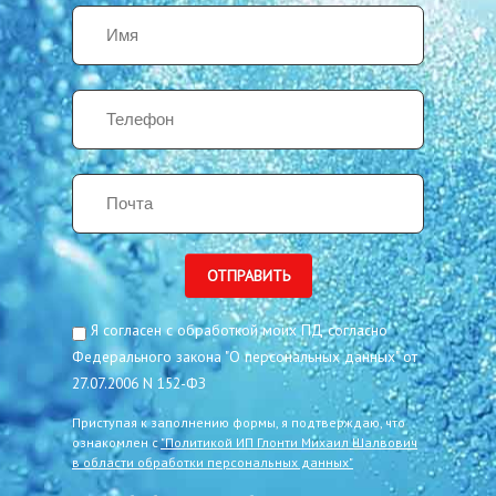
Имя
*
Телефон
*
Почта
*
ОТПРАВИТЬ
Согласие на обработку
Я согласен с обработкой моих ПД согласно
Федерального закона "О персональных данных" от
27.07.2006 N 152-ФЗ
Приступая к заполнению формы, я подтверждаю, что
ознакомлен с
"Политикой ИП Глонти Михаил Шалвович
в области обработки персональных данных"