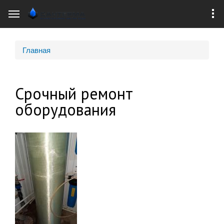
Перейти к
основному
содержанию
Главная
Вы здесь
Срочный ремонт
оборудования